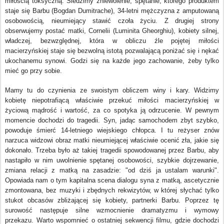
miłością toksyczną. Śledzimy zniewolenie, spętanie, którego produktem
staje się Barbu (Bogdan Dumitrache), 34-letni mężczyzna z amputowaną
osobowością, nieumiejący stawić czoła życiu.
Z drugiej strony
obserwujemy postać matki, Cornelii (Luminita Gheorghiu), kobiety silnej,
władczej, bezwzględnej, która w obliczu źle pojętej miłości
macierzyńskiej staje się bezwolną istotą pozwalającą poniżać się i nękać
ukochanemu synowi. Godzi się na każde jego zachowanie, żeby tylko
mieć go przy sobie.
Mamy tu do czynienia ze swoistym obliczem winy i kary. Widzimy
kobietę niepotrafiącą właściwie przekuć miłości macierzyńskiej w
życiową mądrość i wartość, za co spotyka ją odrzucenie.
W pewnym
momencie dochodzi do tragedii. Syn, jadąc samochodem zbyt szybko,
powoduje śmierć 14-letniego wiejskiego chłopca.
I tu reżyser znów
narzuca widzowi obraz matki nieumiejącej właściwie ocenić zła, jakie się
dokonało.
Trzeba było aż takiej tragedii spowodowanej przez Barbu, aby
nastąpiło w nim uwolnienie spętanej osobowości,
szybkie dojrzewanie,
zmiana relacji z matką na zasadzie: "od dziś ja ustalam warunki".
Opowiada nam o tym kapitalna scena dialogu syna z matką, ascetycznie
zmontowana, bez muzyki i zbędnych rekwizytów, w której słychać tylko
stukot obcasów zbliżającej się kobiety, partnerki Barbu.
Poprzez tę
surowość następuje silne wzmocnienie dramatyzmu i wymowy
przekazu.
Warto wspomnieć o ostatniej sekwencji filmu, gdzie dochodzi