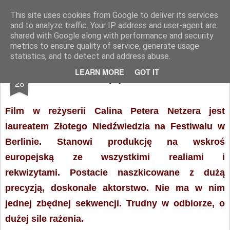
Dojrzałe Kino
filmowe spotkania krakowskich seniorów
This site uses cookies from Google to deliver its services
and to analyze traffic. Your IP address and user-agent are
Strona główna
Informacje
shared with Google along with performance and security
metrics to ensure quality of service, generate usage
statistics, and to detect and address abuse.
APR
LEARN MORE
GOT IT
Pozycja dziecka
28
Film w reżyserii Calina Petera Netzera jest
laureatem Złotego Niedźwiedzia na Festiwalu w
Berlinie.
Stanowi produkcję na wskroś
europejską ze wszystkimi realiami i
rekwizytami.
Postacie naszkicowane z dużą
precyzją, doskonałe aktorstwo. Nie ma w nim
jednej zbędnej sekwencji.
Trudny w odbiorze, o
dużej sile rażenia.