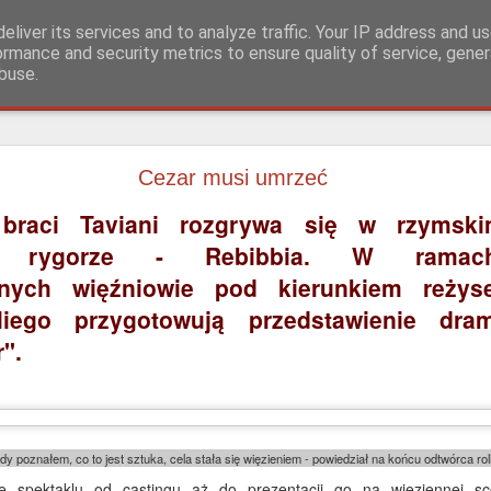
eliver its services and to analyze traffic. Your IP address and u
ich seniorów
ormance and security metrics to ensure quality of service, gene
buse.
"Vice" (23.02.2019)
Cezar musi umrzeć
 braci Taviani rozgrywa się w rzymski
Adama McKay jest fabularyzowaną biografią Dicka C
ristian Bale.
Obszerną, ponieważ filmowo zapoczątk
ym rygorze - Rebibbia. W ramach
yjnych więźniowie pod kierunkiem reżyse
liego przygotowują przedstawienie dra
".
dy poznałem, co to jest sztuka, cela stała się więzieniem - powiedział na końcu odtwórca rol
e spektaklu od castingu aż do prezentacji go na więziennej sc