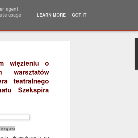
ser-agent
LEARN MORE
GOT IT
rate usage
m więzieniu o
heneya, w
owała ją
 warsztatów
ra teatralnego
matu Szekspira
i Kasjusza
enie. Przygotowania do