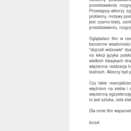
przedstawienia rozgr
Przestępcy-aktorzy ży
"Twój Vincent" (11.10.2017)
problemy, motywy post
jest czarno-biały, za
"Ptaki śpiewają w Kigali" (27.09.2017)
przedstawieniu, rozgr
"Moonlight"
Oglądałam film w ram
bezcenne wiadomości i
"dojrzali widzowie" dy
Dojrzałe Kino w Dniu Kobiet (08.03.2017)
na lekcji języka pol
wielkich klasykach dr
Widzimy prostackiego mło
"Pokot" (01.03.2017)
więzienna realizacja 
Prowincjonalnego rozrabiak
teatrach. Aktorzy byli 
"Powidoki" (18.01.2017)
boku mądrą, inteligentną 
Czy takie resocjaliz
przyszłości stworzą związek 
więźniom na siebie i 
"Paterson" (11.01.2017)
Ten kontrowersyjny młodz
więzienną egzystencję
ostatecznie studia i zaczy
to jest sztuka, cela s
Najlepsza Dziesiątka 2016 roku na Dojrzałym Kinie
staje się szefem persone
Dla mnie film wspaniał
kongresmena. W kolejnych 
"Wołyń" (12.10.2016)
kancelarii Georga Busha sen
brzuk
zostać dyrektorem generaln
"Florencja i Galeria Uffizi" (11.05.2016)