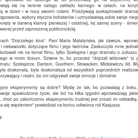
ywają się na terenie całego zakładu karnego: w celach, na koryt
ją w dzień i w nocy swoimi rolami. Przeżywają szekspirowski dramat,
ępowania, wybory etyczne bohaterów i uzmysławiają sobie swoje niegod
mknięty w barwną klamrę pierwszej i ostatniej, tej samej sceny - śmi
ywanej przed zaproszoną publicznością.
ach "Dojrzałego kina". Pani Maria Malatyńska, jak zawsze, wprowa
 ciekawostki, dotyczące filmu i jego twórców. Zaskoczyła mnie jednak
skutowali nie na temat filmu, tylko Szekspira i jego dramatu o Juliusz
"Vice" reż. Adam McKay
skiego w moim liceum. Dziwne to, bo przecież "dojrzali widzowie" t
amatu: Szekspirze, Dantem, Goethem, Słowackim, Mickiewiczu itd. Wy
dzieńca, nadmiernie lubiącego głośne imprezy i 
była doskonała, była doskonalsza od wszystkich poprzednich realizo
ę wyrzuconego z uczelni za nieodpowiednie zachowanie.
porywający i realni, bo oni odgrywali swoje emocje i zbrodnie.
dziewczynę, pnącą się po szczeblach uczelnianej d
acyjne eksperymenty są dobre? Myślę że tak, bo pozwalają z boku,
idealny.
swoje spaskudzone życie, ale też na kilka tygodni wprowadzają jaki
ieniec pod wpływem dziewczyny, którą bardzo kocha
, choć po zakończeniu eksperymentu trudniej jest znosić im odsiadkę
na wspinać się po szczeblach kariery. Z podrzędnego 
tała się więzieniem" powiedział na końcu odtwórca roli Kasjusza.
lu w kancelarii prezydenta, następnie zostaje wy
y.
wyścigach po karierę osiąga stanowisko Sekretarza
iora. W latach 1993- 2001 odchodzi na jakiś czas z poli
ym koncernu naftowego.