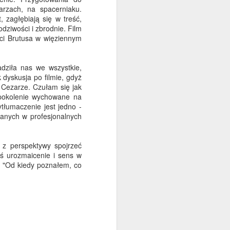
arzach, na spacerniaku.
 zagłębiają się w treść,
ziwości i zbrodnie. Film
erci Brutusa w więziennym
dziła nas we wszystkie,
 dyskusja po filmie, gdyż
u Cezarze. Czułam się jak
o pokolenie wychowane na
tłumaczenie jest jedno -
alkohol.
wanych w profesjonalnych
 I u jego
rabiny. W
 z perspektywy spojrzeć
eś urozmaicenie i sens w
, kończy
. "Od kiedy poznałem, co
urzędnika
brany na
 Obrony w
tyki, aby