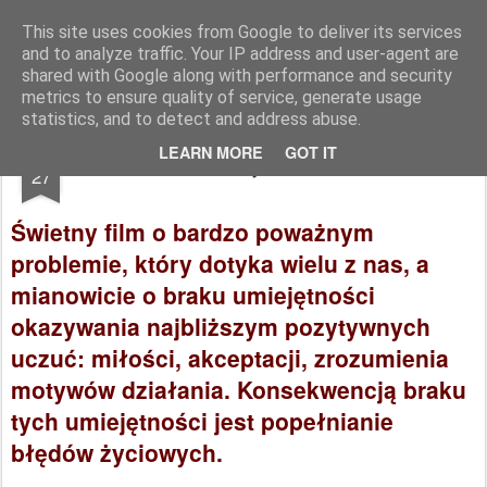
Dojrzałe Kino
filmowe spotkania krakowskich seniorów
This site uses cookies from Google to deliver its services
and to analyze traffic. Your IP address and user-agent are
Strona główna
Informacje
shared with Google along with performance and security
metrics to ensure quality of service, generate usage
statistics, and to detect and address abuse.
NOV
LEARN MORE
GOT IT
Mój rower
27
Świetny film o bardzo poważnym
problemie, który dotyka wielu z nas, a
mianowicie o braku umiejętności
okazywania najbliższym pozytywnych
uczuć: miłości, akceptacji, zrozumienia
motywów działania. Konsekwencją braku
tych umiejętności jest popełnianie
błędów życiowych.