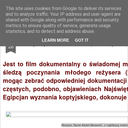
Dojrzałe Kino
filmowe spotkania krakowskich seniorów
This site uses cookies from Google to deliver its services
and to analyze traffic. Your IP address and user-agent are
Strona główna
Informacje
shared with Google along with performance and security
metrics to ensure quality of service, generate usage
statistics, and to detect and address abuse.
NOV
LEARN MORE
GOT IT
Najświętsza Panienka, Koptowie i ja
28
Jest to film dokumentalny o świadomej mi
śledzą poczynania młodego reżysera (F
mogąc zebrać odpowiedniej dokumentacji 
częstych, podobno, objawieniach Najświę
Egipcjan wyznania koptyjskiego, dokonuje m
Reżyser, Namir Abdel Messeeh, z najbliższą rodzi