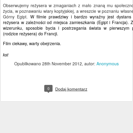
Obserwujemy reżysera w zmaganiach z mało znaną mu społecznośc
życia, w poznawaniu wiary koptyjskiej, a wreszcie w poznaniu własnej
Górny Egipt.
W filmie prawdziwy i bardzo wyraźny jest
dystans 
reżysera w zależności od miejsca zamieszkania (Egipt i Francja).
wizerunku, sposobie bycia i postrzegania świata w pierwszym 
(rodzice reżysera) do Francji.
Film ciekawy, warty obejrzenia.
kst
Opublikowano
28th November 2012
, autor:
Anonymous
0
Dodaj komentarz