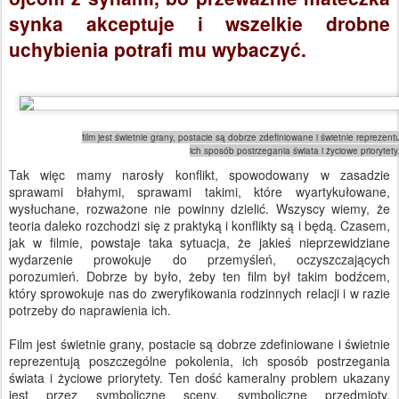
synka akceptuje i wszelkie drobne
uchybienia potrafi mu wybaczyć.
film jest świetnie grany, postacie są dobrze zdefiniowane i świetnie reprezen
ich sposób postrzegania świata i życiowe priorytety.
Tak więc mamy narosły konflikt, spowodowany w zasadzie
sprawami błahymi, sprawami takimi, które wyartykułowane,
wysłuchane, rozważone nie powinny dzielić. Wszyscy wiemy, że
teoria daleko rozchodzi się z praktyką i konflikty są i będą. Czasem,
jak w filmie, powstaje taka sytuacja, że jakieś nieprzewidziane
wydarzenie prowokuje do przemyśleń, oczyszczających
porozumień. Dobrze by było, żeby ten film był takim bodźcem,
który sprowokuje nas do zweryfikowania rodzinnych relacji i w razie
potrzeby do naprawienia ich.
Film jest świetnie grany, postacie są dobrze zdefiniowane i świetnie
reprezentują poszczególne pokolenia, ich sposób postrzegania
świata i życiowe priorytety. Ten dość kameralny problem ukazany
jest przez symboliczne sceny, symboliczne przedmioty,