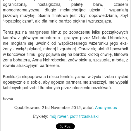
ograniczoną, nostalgiczną paletę barw, czasem
monochromatyczną, długie melancholijne ujęcia i wspaniałą
jazzową muzykę. Scena finałowa jest zbyt dopowiedziana, zbyt
"łopatologiczna", ale dla mnie bardzo piękna i wzruszająca.
Teraz już na marginesie filmu: po zobaczeniu kilku początkowych
kadrów z głównym bohaterem - granym przez Michała Urbaniaka,
nie mogłam się uwolnić od współczesnego wizerunku jego eks-
żony - wciąż pięknej, młodej i zgrabnej. Obraz się ulotnił i powrócił
w końcówce filmu, gdy pojawia się na bardzo krótką chwilę, filmowa
żona bohatera, Anna Nehrebecka, znów piękna, szczupła, młoda, z
równie atrakcyjnym partnerem.
Konkluzja niepoprawna i nieco feministyczna: w życiu trzeba myśleć
egoistycznie o sobie, aby egoizm partnera nie zniszczył, nie wypalił
kobiecych potrzeb i tłumionych przez otoczenie oczekiwań.
brzuk
Opublikowano
21st November 2012
, autor:
Anonymous
Etykiety:
mój rower
piotr trzaskalski