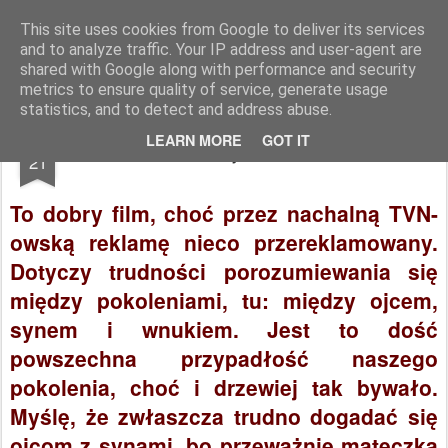
Dojrzałe Kino
filmowe spotkania krakowskich seniorów
This site uses cookies from Google to deliver its services
and to analyze traffic. Your IP address and user-agent are
Strona główna
Informacje
shared with Google along with performance and security
metrics to ensure quality of service, generate usage
statistics, and to detect and address abuse.
NOV
LEARN MORE
GOT IT
Mój rower
21
To dobry film, choć przez nachalną TVN-
owską reklamę nieco przereklamowany.
Dotyczy trudności porozumiewania się
między pokoleniami, tu: między ojcem,
synem i wnukiem. Jest to dość
powszechna przypadłość naszego
pokolenia, choć i drzewiej tak bywało.
Myślę, że zwłaszcza trudno dogadać się
ojcom z synami, bo przeważnie mateczka